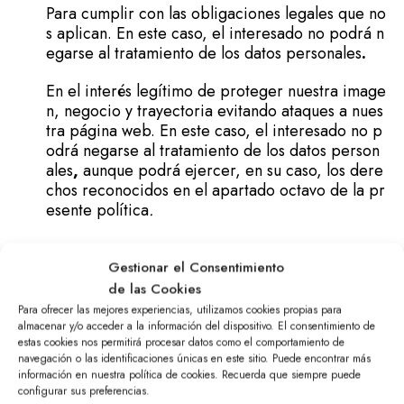
Para cumplir con las obligaciones legales que no
s aplican. En este caso, el interesado no podrá n
egarse al tratamiento de los datos personales
.
En el interés legítimo de proteger nuestra image
n, negocio y trayectoria evitando ataques a nues
tra página web. En este caso, el interesado no p
odrá negarse al tratamiento de los datos person
ales
,
aunque podrá ejercer, en su caso, los dere
chos reconocidos en el apartado octavo de la pr
esente política
.
DONANTES.
Gestionar el Consentimiento
de las Cookies
En el consentimiento prestado por el interesado
Para ofrecer las mejores experiencias, utilizamos cookies propias para
para tratar sus datos personales con las finalidad
almacenar y/o acceder a la información del dispositivo. El consentimiento de
estas cookies nos permitirá procesar datos como el comportamiento de
es indicadas. La negativa a facilitar los datos per
navegación o las identificaciones únicas en este sitio. Puede encontrar más
sonales conllevara la imposibilidad de la Fundaci
información en nuestra política de cookies. Recuerda que siempre puede
ón de tratar los datos de los interesados con las f
configurar sus preferencias.