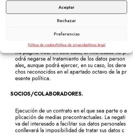
inalidades mencionadas.
Aceptar
Para cumplir con las obligaciones legales que no
s aplican. En este caso, el interesado no podrá n
Rechazar
egarse al tratamiento de los datos personales
.
Preferencias
En el interés legítimo de proteger nuestra image
n, negocio y trayectoria evitando ataques a nues
Política de cookies
Política de privacidad
Aviso legal
tra página web. En este caso, el interesado no p
odrá negarse al tratamiento de los datos person
ales
,
aunque podrá ejercer, en su caso, los dere
chos reconocidos en el apartado octavo de la pr
esente política
.
SOCIOS/COLABORADORES.
Ejecución de un contrato en el que sea parte o a
plicación de medias precontractuales. La negati
va del interesado a facilitar sus datos personales
conllevará la imposibilidad de tratar sus datos c