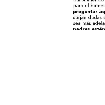
para el biene
preguntar aq
surjan dudas 
sea más adela
padres estén
Como base pri
que aunque lo
padres
. Esta
de la misma m
De acuerdo con
17,9% de las 
un incremento
Nuestro Códig
compartida cu