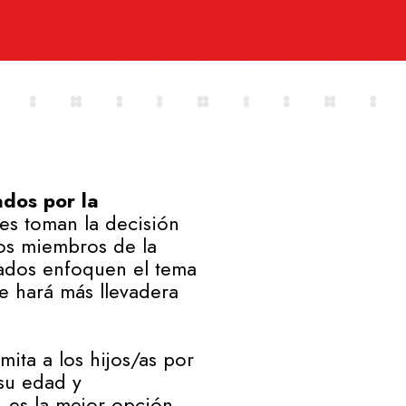
ados por la
es toman la decisión
os miembros de la
cados enfoquen el tema
se hará más llevadera
ita a los hijos/as por
 su edad y
 es la mejor opción