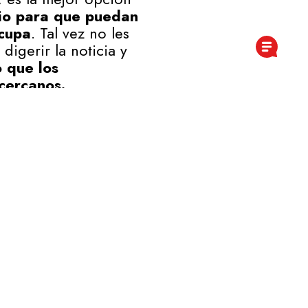
cio para que puedan
ocupa
. Tal vez no les
igerir la noticia y
o que los
cercanos.
smitir a los hijos/as
o siempre sus
 seguir queriéndoles
necesiten.
ca, en el año 2013, el
idas, lo que supone
a y custodia
 con carácter