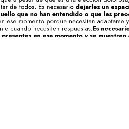
star de todos. Es necesario
dejarles un espa
uello que no han entendido o que les pre
en ese momento porque necesitan adaptarse y d
nte cuando necesiten respuestas.
Es necesari
 presentes en ese momento y se muestren 
ncipal ante una separación, es importante tran
s padres ya no vivirán juntos,
seguirán siend
 afirmación debe dejar claro que los dos van a
anera y estando ahí para cuando ellos/as les 
 los datos del Instituto Nacional de Estadísti
guardas y custodias acordadas fueron compart
 de tres puntos con respecto al año 2012.
o Civil permite a los Jueces acordar la guard
ando lo soliciten ambos progenitores o bien,