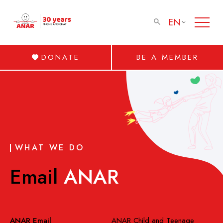
EN
DONATE
BE A MEMBER
WHAT WE DO
Email
ANAR
ANAR Email
ANAR Child and Teenage